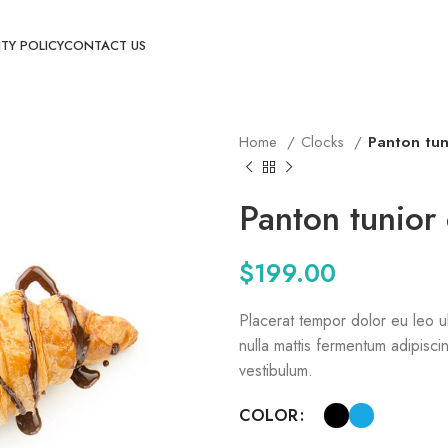
TY POLICY
CONTACT US
Home
Clocks
Panton tun
Panton tunior 
$
199.00
Placerat tempor dolor eu leo u
nulla mattis fermentum adipis
vestibulum.
COLOR