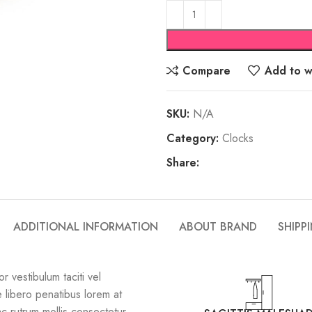
Compare
Add to wi
SKU:
N/A
Category:
Clocks
Share:
ADDITIONAL INFORMATION
ABOUT BRAND
SHIPP
r vestibulum taciti vel
libero penatibus lorem at
c rutrum mollis consectetur.