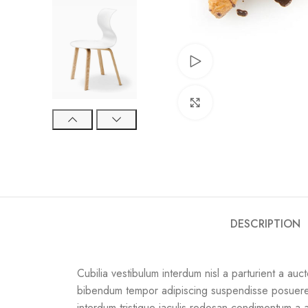
Watch video
Click to enlarge
DESCRIPTION
Cubilia vestibulum interdum nisl a parturient a aucto
bibendum tempor adipiscing suspendisse posuere 
interdum tristique iaculis redosan condimentum a a