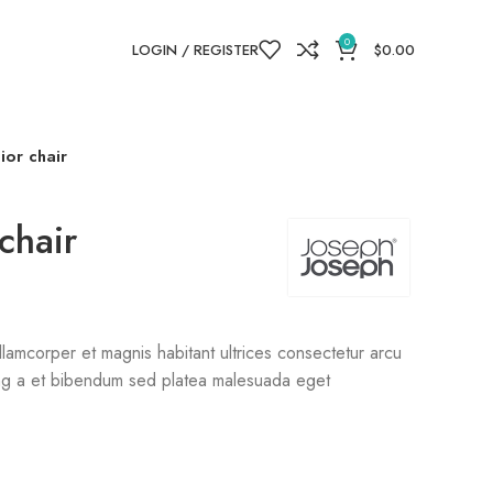
0
LOGIN / REGISTER
$
0.00
ior chair
chair
llamcorper et magnis habitant ultrices consectetur arcu
cing a et bibendum sed platea malesuada eget