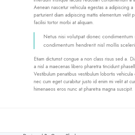
Aenean nascetur vehicula egestas a adipiscing a
parturient diam adipiscing mattis elementum velit pulv
facilisi tortor morbi at aliquam.
Netus nisi volutpat donec condimentum
condimentum hendrerit nisl mollis sceleri
Etiam dictumst congue a non class risus sed a. D
a nisl a maecenas libero pharetra tincidunt phasel
Vestibulum penatibus vestibulum lobortis vehicula 
nec cum eget curabitur justo id enim mi velit at cum
himenaeos eros nunc at pharetra magna suscipit.