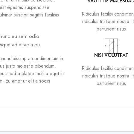
SAGITTIS MALESUA
 est egestas suspendisse
Ridiculus facilisi condime
inar suscipit sagittis facilisis
ridiculus tristique nostra li
parturient risus
 nunc eu sem odio
sque ad vitae a eu.
NISI VOLUTPAT
iam adipiscing a condimentum in
lus justo molestie bibendum.
Ridiculus facilisi condime
euismod a platea taciti a eget in
ridiculus tristique nostra li
. Eu amet ut elit a sociis
parturient risus