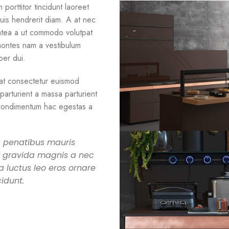
porttitor tincidunt laoreet
duis hendrerit diam. A at nec
atea a ut commodo volutpat
 montes nam a vestibulum
per dui.
at consectetur euismod
parturient a massa parturient
 condimentum hac egestas a
 a penatibus mauris
t gravida magnis a nec
 luctus leo eros ornare
idunt.