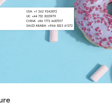
USA: +1 262 9242872
UK: +44 752 3025979
CHINA: +86 1772 4687017
SAUDI ARABIA: +966 5523 61272
ure