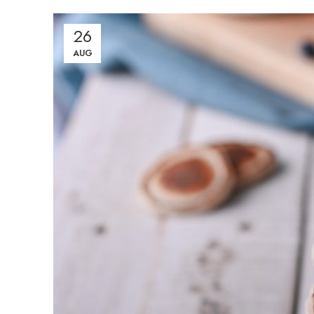
26
AUG