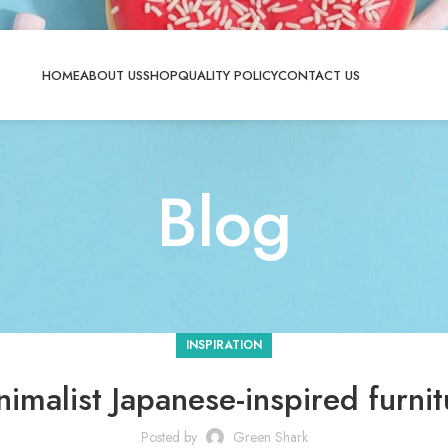
HOME
ABOUT US
SHOP
QUALITY POLICY
CONTACT US
Blog
INSPIRATION
nimalist Japanese-inspired furnit
Posted by
Green Shark