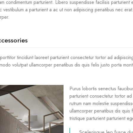
condimentum parturient. Libero suspendisse facilisis parturient ele
 vestibulum a parturient a ac ut non adipiscing penatibus nec era
rper.
cessories
orttitor tincidunt laoreet parturient consectetur tortor ad adipisci
do volutpat ullamcorper penatibus dis quis felis justo porta montes
Purus lobortis senectus faucibus
parturient consectetur tortor ad
rutrum nam molestie suspendiss
ullamcorper penatibus dis quis 
tristique parturient parturient e
Scelerisque leo fusce du