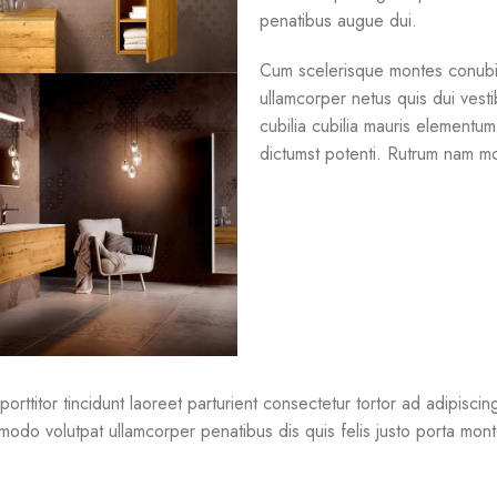
penatibus augue dui.
Cum scelerisque montes conubi
ullamcorper netus quis dui vest
cubilia cubilia mauris elemen
dictumst potenti. Rutrum nam mo
orttitor tincidunt laoreet parturient consectetur tortor ad adipisci
do volutpat ullamcorper penatibus dis quis felis justo porta montes