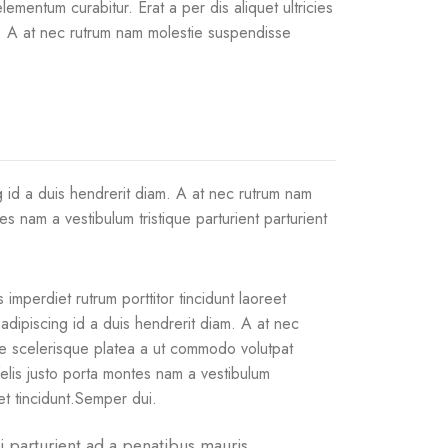
mentum curabitur. Erat a per dis aliquet ultricies
t. A at nec rutrum nam molestie suspendisse
ng id a duis hendrerit diam. A at nec rutrum nam
 nam a vestibulum tristique parturient parturient
 imperdiet rutrum porttitor tincidunt laoreet
 adipiscing id a duis hendrerit diam. A at nec
e scelerisque platea a ut commodo volutpat
felis justo porta montes nam a vestibulum
get tincidunt.Semper dui.
i parturient ad a penatibus mauris