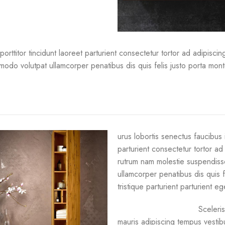
orttitor tincidunt laoreet parturient consectetur tortor ad adipisci
do volutpat ullamcorper penatibus dis quis felis justo porta montes
urus lobortis senectus faucibus i
parturient consectetur tortor ad
rutrum nam molestie suspendiss
ullamcorper penatibus dis quis 
tristique parturient parturient e
Sceleri
mauris adipiscing tempus vesti