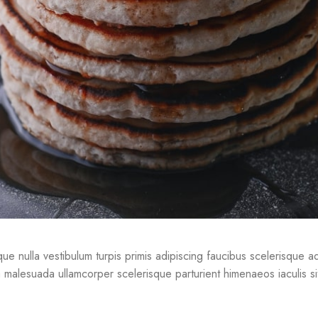
e nulla vestibulum turpis primis adipiscing faucibus scelerisque adipi
 malesuada ullamcorper scelerisque parturient himenaeos iaculis si