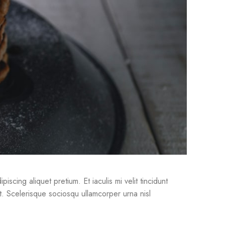
scing aliquet pretium. Et iaculis mi velit tincidunt
t. Scelerisque sociosqu ullamcorper urna nisl